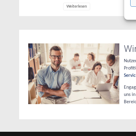
Weiterlesen
Wi
Nutze
Profi
Servi
Engag
uns in
Berei