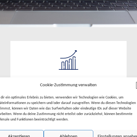
Rabatt-Abrechnungen nach §
Cookie-Zustimmung verwalten
130 SGB V
dir ein optimales Erlebnis zu bieten, verwenden wir Technologien wie Cookies, um
Seit vielen Jahren hilft unser Dienst AS CHECK 130 vielen
äteinformationen zu speichern und/oder darauf zuzugreifen. Wenn du diesen Technologien
pharmazeutischen Unternehmen bei der Prüfung,
timmst, können wir Daten wie das Surfverhalten oder eindeutige IDs auf dieser Website
Analyse und Weiterverarbeitung der Abrechnungsdaten
arbeiten. Wenn du deine Zustimmung nicht erteilst oder zurückziehst, können bestimmte
der gesetzlichen Rabatte nach §130 SGB V. Die
kmale und Funktionen beeinträchtigt werden.
Standardlösung für alle Unternehmensgrößen.
Akzeptieren
Ablehnen
Einstellungen ansehe